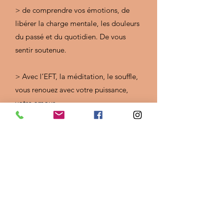
> de comprendre vos émotions, de
libérer la charge mentale, les douleurs
du passé et du quotidien. De vous
sentir soutenue.
> Avec l’EFT, la méditation, le souffle,
vous renouez avec votre puissance,
votre amour.
> Et enfin ressentir ce dont vous avez
besoin pour vivre la vie que vous avez
choisie et rayonner.
> Je reste disponible à tout moment .
Le processus de
libération est parfois éprouvant , c'est