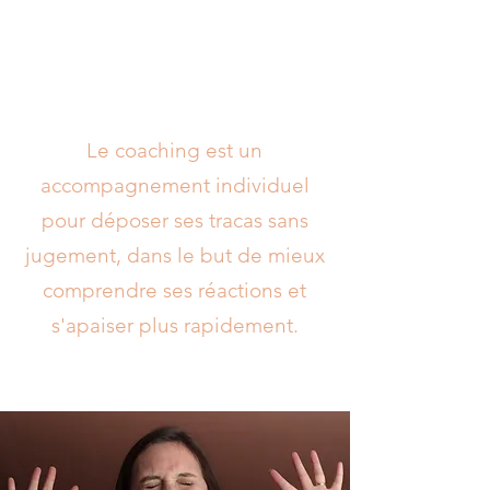
apprendre à les nourrir, à en prendre
soin.
Le coaching est un
accompagnement individuel
pour déposer ses tracas sans
jugement, dans le but de mieux
comprendre ses réactions et
s'apaiser plus rapidement.